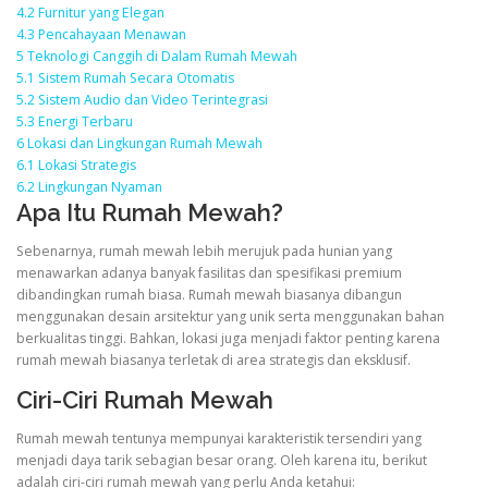
4.2
Furnitur yang Elegan
4.3
Pencahayaan Menawan
5
Teknologi Canggih di Dalam Rumah Mewah
5.1
Sistem Rumah Secara Otomatis
5.2
Sistem Audio dan Video Terintegrasi
5.3
Energi Terbaru
6
Lokasi dan Lingkungan Rumah Mewah
6.1
Lokasi Strategis
6.2
Lingkungan Nyaman
Apa Itu Rumah Mewah?
Sebenarnya, rumah mewah lebih merujuk pada hunian yang
menawarkan adanya banyak fasilitas dan spesifikasi premium
dibandingkan rumah biasa. Rumah mewah biasanya dibangun
menggunakan desain arsitektur yang unik serta menggunakan bahan
berkualitas tinggi. Bahkan, lokasi juga menjadi faktor penting karena
rumah mewah biasanya terletak di area strategis dan eksklusif.
Ciri-Ciri Rumah Mewah
Rumah mewah tentunya mempunyai karakteristik tersendiri yang
menjadi daya tarik sebagian besar orang. Oleh karena itu, berikut
adalah ciri-ciri rumah mewah yang perlu Anda ketahui: