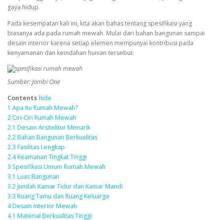
gaya hidup.
Pada kesempatan kali ini, kita akan bahas tentang spesifikasi yang
biasanya ada pada rumah mewah. Mulai dari bahan bangunan sampai
desain interior karena setiap elemen mempunyai kontribusi pada
kenyamanan dan keindahan hunian tersebut.
Sumber: Jambi One
Contents
hide
1
Apa Itu Rumah Mewah?
2
Ciri-Ciri Rumah Mewah
2.1
Desain Arsitektur Menarik
2.2
Bahan Bangunan Berkualitas
2.3
Fasilitas Lengkap
2.4
Keamanan Tingkat Tinggi
3
Spesifikasi Umum Rumah Mewah
3.1
Luas Bangunan
3.2
Jumlah Kamar Tidur dan Kamar Mandi
3.3
Ruang Tamu dan Ruang Keluarga
4
Desain Interior Mewah
4.1
Material Berkualitas Tinggi