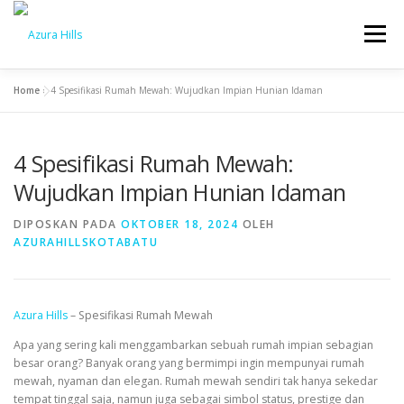
Menu
Home
»
4 Spesifikasi Rumah Mewah: Wujudkan Impian Hunian Idaman
BERANDA
BENEFIT
PROGRESS
BLOG
4 Spesifikasi Rumah Mewah:
KONTAK
Wujudkan Impian Hunian Idaman
DIPOSKAN PADA
OKTOBER 18, 2024
OLEH
AZURAHILLSKOTABATU
Azura Hills
– Spesifikasi Rumah Mewah
Apa yang sering kali menggambarkan sebuah rumah impian sebagian
besar orang? Banyak orang yang bermimpi ingin mempunyai rumah
mewah, nyaman dan elegan. Rumah mewah sendiri tak hanya sekedar
tempat tinggal saja, namun juga sebagai simbol status, prestige dan