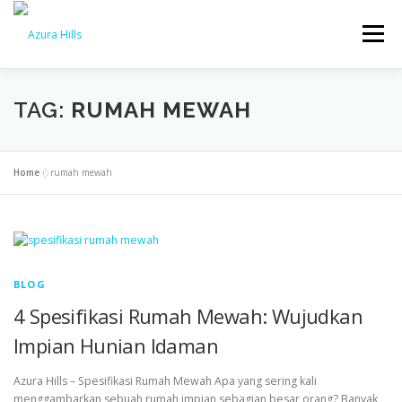
Menu
BERANDA
BENEFIT
PROGRESS
BLOG
TAG:
RUMAH MEWAH
KONTAK
Home
»
rumah mewah
BLOG
4 Spesifikasi Rumah Mewah: Wujudkan
Impian Hunian Idaman
Azura Hills – Spesifikasi Rumah Mewah Apa yang sering kali
menggambarkan sebuah rumah impian sebagian besar orang? Banyak