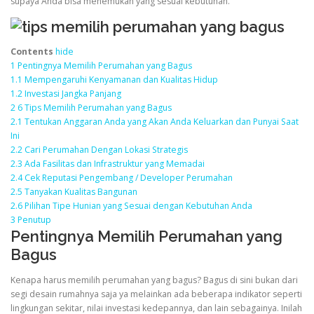
supaya Anda bisa menemukan yang sesuai kebutuhan.
Contents
hide
1
Pentingnya Memilih Perumahan yang Bagus
1.1
Mempengaruhi Kenyamanan dan Kualitas Hidup
1.2
Investasi Jangka Panjang
2
6 Tips Memilih Perumahan yang Bagus
2.1
Tentukan Anggaran Anda yang Akan Anda Keluarkan dan Punyai Saat
Ini
2.2
Cari Perumahan Dengan Lokasi Strategis
2.3
Ada Fasilitas dan Infrastruktur yang Memadai
2.4
Cek Reputasi Pengembang / Developer Perumahan
2.5
Tanyakan Kualitas Bangunan
2.6
Pilihan Tipe Hunian yang Sesuai dengan Kebutuhan Anda
3
Penutup
Pentingnya Memilih Perumahan yang
Bagus
Kenapa harus memilih perumahan yang bagus? Bagus di sini bukan dari
segi desain rumahnya saja ya melainkan ada beberapa indikator seperti
lingkungan sekitar, nilai investasi kedepannya, dan lain sebagainya. Inilah