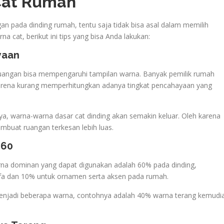
Cat Rumah
n pada dinding rumah, tentu saja tidak bisa asal dalam memilih
rna cat, berikut ini tips yang bisa Anda lakukan:
yaan
ruangan bisa mempengaruhi tampilan warna. Banyak pemilik rumah
karena kurang memperhitungkan adanya tingkat pencahayaan yang
a, warna-warna dasar cat dinding akan semakin keluar. Oleh karena
mbuat ruangan terkesan lebih luas.
-60
na dominan yang dapat digunakan adalah 60% pada dinding,
ofa dan 10% untuk ornamen serta aksen pada rumah.
enjadi beberapa warna, contohnya adalah 40% warna terang kemudi