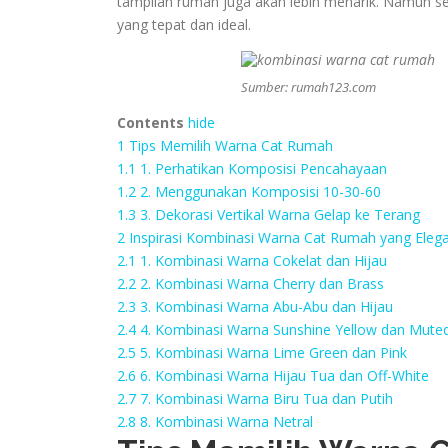
tampilan rumah juga akan lebih menarik. Namun se
yang tepat dan ideal.
Sumber: rumah123.com
Contents
hide
1
Tips Memilih Warna Cat Rumah
1.1
1. Perhatikan Komposisi Pencahayaan
1.2
2. Menggunakan Komposisi 10-30-60
1.3
3. Dekorasi Vertikal Warna Gelap ke Terang
2
Inspirasi Kombinasi Warna Cat Rumah yang Eleg
2.1
1. Kombinasi Warna Cokelat dan Hijau
2.2
2. Kombinasi Warna Cherry dan Brass
2.3
3. Kombinasi Warna Abu-Abu dan Hijau
2.4
4. Kombinasi Warna Sunshine Yellow dan Mute
2.5
5. Kombinasi Warna Lime Green dan Pink
2.6
6. Kombinasi Warna Hijau Tua dan Off-White
2.7
7. Kombinasi Warna Biru Tua dan Putih
2.8
8. Kombinasi Warna Netral