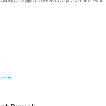
belumnya Anda juga perlu tahu beberapa tips untuk memilih warna
an
d Peach