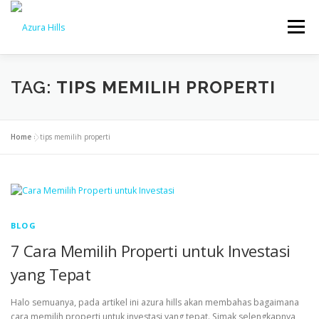
Menu
BERANDA
BENEFIT
PROGRESS
BLOG
TAG:
TIPS MEMILIH PROPERTI
KONTAK
Home
»
tips memilih properti
BLOG
7 Cara Memilih Properti untuk Investasi
yang Tepat
Halo semuanya, pada artikel ini azura hills akan membahas bagaimana
cara memilih properti untuk investasi yang tepat. Simak selengkapnya